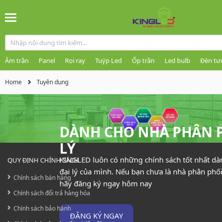
Âm trần
Panel
Rọi ray
Tuýp Led
Ốp trần
Led bulb
Đèn tư
Home
Tuyên dụng
DÀNH CHO NHÀ PHÂN P
LÝ
KINGLED luôn có những chính sách tốt nhất dà
QUY ĐỊNH CHÍNH SÁCH
đại lý của mình. Nếu bạn chưa là nhà phân phối
Chính sách bán hàng
hãy đăng ký ngay hôm nay
Chính sách đổi trả hàng hóa
Chính sách bảo hành
ĐĂNG KÝ NGAY