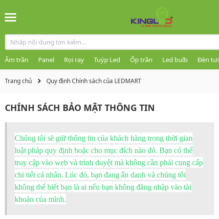
Âm trần
Panel
Rọi ray
Tuýp Led
Ốp trần
Led bulb
Đèn tư
Trang chủ
Quy định Chính sách của LEDMART
CHÍNH SÁCH BẢO MẬT THÔNG TIN
Chúng tôi sẽ giữ thông tin của khách hàng trong thời gian
luật pháp quy định hoặc cho mục đích nào đó. Bạn có thể
truy cập vào web và trình duyệt mà không cần phải cung cấp
chi tiết cá nhân. Lúc đó, bạn đang ẩn danh và chúng tôi
không thể biết bạn là ai nếu bạn không đăng nhập vào tài
khoản của mình.