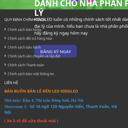
DÀNH CHO NHÀ PHÂN P
LÝ
KINGLED luôn có những chính sách tốt nhất dà
QUY ĐỊNH CHÍNH SÁCH
đại lý của mình. Nếu bạn chưa là nhà phân phối
Chính sách bán hàng
hãy đăng ký ngay hôm nay
Chính sách đổi trả hàng hóa
Chính sách bảo hành
ĐĂNG KÝ NGAY
Chính sách vận chuyển và lắp đặt
Chính sách Thanh toán
Chính sách bảo mật thông tin
LIÊN HỆ
BÁN BUÔN BÁN LẺ ĐÈN LED KINGLED
Nhà máy: Khu 4, Thị trấn Đông Anh, Hà Nội
Số 18 ngõ 129 Nguyễn Xiển, Thanh Xuân, Hà
Showroom 1:
Nội
( Xe ô tô đỗ cửa thoải mái )