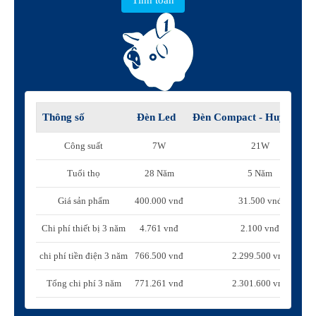
Thông số
Đèn Led
Đèn Compact - Huỳnh qu
Công suất
7W
21W
Tuổi thọ
28 Năm
5 Năm
Giá sản phẩm
400.000 vnđ
31.500 vnđ
Chi phí thiết bị 3 năm
4.761 vnđ
2.100 vnđ
chi phí tiền điện 3 năm
766.500 vnđ
2.299.500 vnđ
Tổng chi phí 3 năm
771.261 vnđ
2.301.600 vnđ