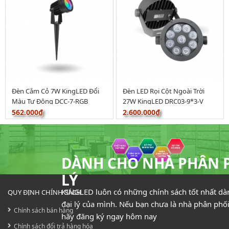
Đèn Cắm Cỏ 7W KingLED Đổi
Đèn LED Rọi Cột Ngoài Trời
Màu Tự Động DCC-7-RGB
27W KingLED DRC03-9*3-V
562.000₫
2.600.000₫
DÀNH CHO NHÀ PHÂN P
LÝ
KINGLED luôn có những chính sách tốt nhất dà
QUY ĐỊNH CHÍNH SÁCH
đại lý của mình. Nếu bạn chưa là nhà phân phối
Chính sách bán hàng
hãy đăng ký ngay hôm nay
Chính sách đổi trả hàng hóa