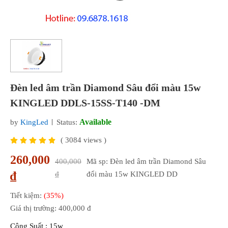
Đèn led âm trần Diamond Sâu đổi màu 15w
KINGLED DDLS-15SS-T140 -DM
Available
by
KingLed
Status:
(
3084
views )
260,000
400,000
Mã sp: Đèn led âm trần Diamond Sâu
₫
₫
đổi màu 15w KINGLED DD
Tiết kiệm:
(35%)
Giá thị trường:
400,000 đ
Công Suất : 15w