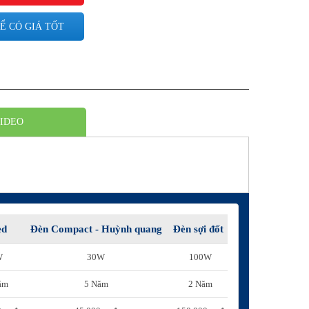
Ể CÓ GIÁ TỐT
IDEO
ed
Đèn Compact - Huỳnh quang
Đèn sợi đốt
W
30W
100W
ăm
5 Năm
2 Năm