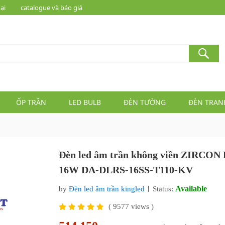
ại
catalogue và báo giá
ỐP TRẦN
LED BULB
ĐÈN TƯỜNG
ĐÈN TRAN
Đèn led âm trần không viền ZIRCO
16W DA-DLRS-16SS-T110-KV
Available
by
Đèn led âm trần kingled
Status:
(
9577
views )