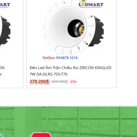
CON
Đèn Led Âm Trần Chiếu Rọi ZIRCON KINGLED
V
7W DA-DLRS-7SS-T70
278.200₫
428.000₫
-35%