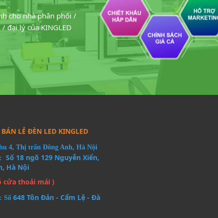
nh cho nhà phân phối /
 / đại lý của KINGLED
BÁN LẺ ĐÈN LED KINGLED
u 4, Thị trấn Đông Anh, Hà Nội
Số 18 ngõ 129 Nguyễn Xiển,
1:
n, Hà Nội
ỗ cửa thoải mái )
648 Tôn Đản - Cẩm Lệ - Đà
: Số