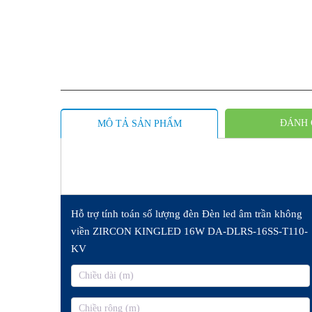
ĐÁNH 
MÔ TẢ SẢN PHẨM
Hỗ trợ tính toán số lượng đèn Đèn led âm trần không
viền ZIRCON KINGLED 16W DA-DLRS-16SS-T110-
KV