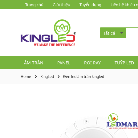
Trang chủ
Giới thiệu
Tuyển dụng
Liên hệ khiếu n
Tất cả
ÂM TRẦN
PANEL
RỌI RAY
TUÝP LED
Home
KingLed
Đèn led âm trần kingled