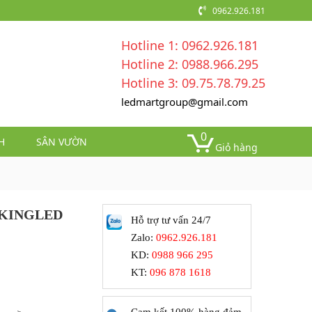
0962.926.181
Hotline 1: 0962.926.181
Hotline 2: 0988.966.295
Hotline 3: 09.75.78.79.25
ledmartgroup@gmail.com
0
H
SÂN VƯỜN
Giỏ hàng
N KINGLED
Hỗ trợ tư vấn 24/7
Zalo:
0962.926.181
KD:
0988 966 295
KT:
096 878 1618