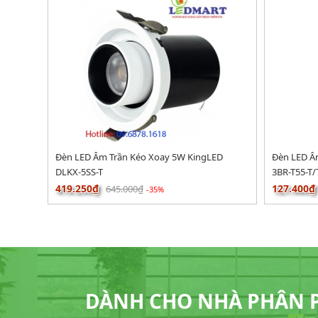
Đèn LED Âm Trần Kéo Xoay 5W KingLED
Đèn LED Âm
DLKX-5SS-T
3BR-T55-T/
419.250₫
127.400₫
645.000₫
-35%
DÀNH CHO NHÀ PHÂN PH