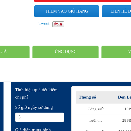
THÊM VÀO GIỎ HÀNG
LIÊN HỆ Đ
Tweet
GIÁ
ỨNG DỤNG
V
Tính hiệu quả tiết kiệm
chi phí
Thông số
Đèn L
Số giờ ngày sử dụng
Công suất
10
Tuổi thọ
28 N
Giá điện trung bình