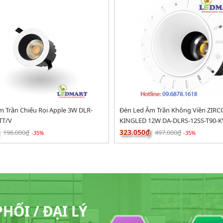
 Trần Chiếu Rọi Apple 3W DLR-
Đèn Led Âm Trần Không Viền ZIR
TT/V
KINGLED 12W DA-DLRS-12SS-T90-K
323.050₫
196.000₫
497.000₫
-35%
-35%
ỐI / ĐẠI LÝ