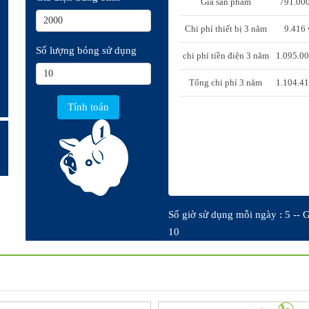
Giá sản phẩm
791.00
Chi phí thiết bị 3 năm
9.416
Số lượng bóng sử dụng
chi phí tiền điện 3 năm
1.095.0
Tổng chi phí 3 năm
1.104.4
Số giờ sử dụng mỗi ngày : 5 -- G
10