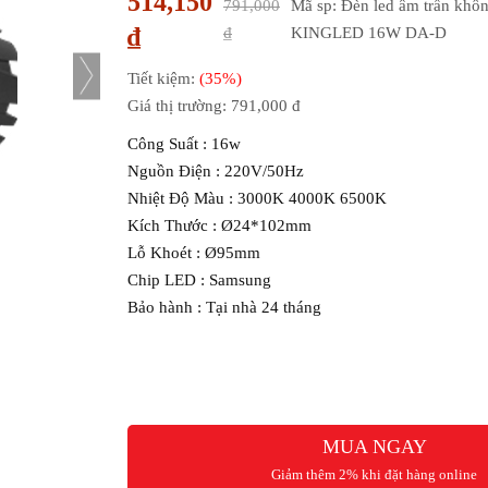
514,150
791,000
Mã sp: Đèn led âm trần kh
₫
₫
KINGLED 16W DA-D
Tiết kiệm:
(35%)
Giá thị trường:
791,000 đ
Công Suất : 16w
Nguồn Điện : 220V/50Hz
Nhiệt Độ Màu : 3000K 4000K 6500K
Kích Thước : Ø24*102mm
Lỗ Khoét : Ø95mm
Chip LED : Samsung
Bảo hành : Tại nhà 24 tháng
MUA NGAY
Giảm thêm 2% khi đặt hàng online