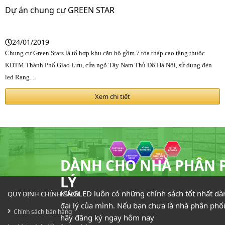
Dự án chung cư GREEN STAR
24/01/2019
Chung cư Green Stars là tổ hợp khu căn hộ gồm 7 tòa tháp cao tầng thuộc
KĐTM Thành Phố Giao Lưu, cửa ngõ Tây Nam Thủ Đô Hà Nội, sử dụng đèn
led Rạng...
Xem chi tiết
DÀNH CHO NHÀ PHÂN P
LÝ
KINGLED luôn có những chính sách tốt nhất dà
QUY ĐỊNH CHÍNH SÁCH
đại lý của mình. Nếu bạn chưa là nhà phân phối
Chính sách bán hàng
hãy đăng ký ngay hôm nay