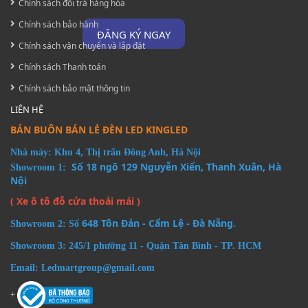
Chính sách đổi trả hàng hóa
Chính sách bảo hành
ĐĂNG KÝ NGAY
Chính sách vận chuyển và lắp đặt
Chính sách Thanh toán
Chính sách bảo mật thông tin
LIÊN HỆ
BÁN BUÔN BÁN LẺ ĐÈN LED KINGLED
Nhà máy: Khu 4, Thị trấn Đông Anh, Hà Nội
Số 18 ngõ 129 Nguyễn Xiển, Thanh Xuân, Hà
Showroom 1:
Nội
( Xe ô tô đỗ cửa thoải mái )
648 Tôn Đản - Cẩm Lệ - Đà Nẵng.
Showroom 2: Số
Showroom 3: 245/1 phường 11 - Quận Tân Bình - TP. HCM
Email: Ledmartgroup@gmail.com
+